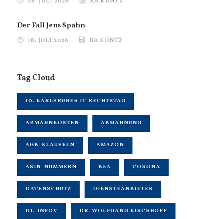
28. JULI 2026
RA KUNTZ
Der Fall Jens Spahn
18. JULI 2026
RA KUNTZ
Tag Cloud
10. KARLSRUHER IT-RECHTSTAG
ABMAHNKOSTEN
ABMAHNUNG
AGB-KLAUSELN
AMAZON
ASIN-NUMMERN
BEA
CORONA
DATENSCHUTZ
DIENSTEANBIETER
DL-INFOV
DR. WOLFGANG KIRCHHOFF