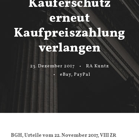
Käuferschutz
erneut
Kaufpreiszahlung
verlangen
23. Dezember 2017
•
RA Kuntz
•
eBay
,
PayPal
BGH, Urteile vom 22. November 2017, VIII ZR