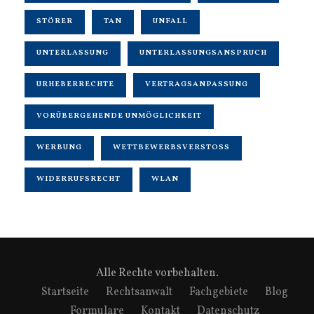
STÖRER
TAN
UNFALL
UNTERLASSUNG
UNTERLASSUNGSANSPRUCH
URHEBERRECHTE
VERTRAGSANPASSUNG
VORÜBERGEHENDE UNMÖGLICHKEIT
WERBUNG
WETTBEWERBSVERSTOSS
WIDERRUFSRECHT
WLAN
Alle Rechte vorbehalten.
Startseite
Rechtsanwalt
Fachgebiete
Blog
Formulare
Kontakt
Datenschutz