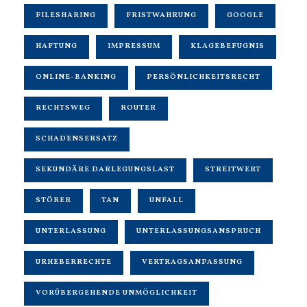
FILESHARING
FRISTWAHRUNG
GOOGLE
HAFTUNG
IMPRESSUM
KLAGEBEFUGNIS
ONLINE-BANKING
PERSÖNLICHKEITSRECHT
RECHTSWEG
ROUTER
SCHADENSERSATZ
SEKUNDÄRE DARLEGUNGSLAST
STREITWERT
STÖRER
TAN
UNFALL
UNTERLASSUNG
UNTERLASSUNGSANSPRUCH
URHEBERRECHTE
VERTRAGSANPASSUNG
VORÜBERGEHENDE UNMÖGLICHKEIT