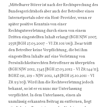
„Mittelbarer Störer ist nach der Rechtsprechung des
Bundesgerichtshofs aber auch der Betreiber eines
Internetportals oder ein Host-Provider, wenn er
später positive Kenntnis von einer
Rechtsgutsverletzung durch einen von einem
Dritten eingestellten Inhalt erlangt (BGH NJW 2007,
2558
[BGH 27.03.2007 – VI ZR 101/06]
). Zwar trifft
den Betreiber keine Verpflichtung, die bei ihm
eingestellten Inhalte auf eine Verletzung von
Persönlichkeitsrechten Betroffener zu überprüfen
(BGH NJW 2012, 2345
[BGH 27.03.2012 – VI ZR 144/11]
;
BGHZ 191, 219 = NJW 2012, 148
[BGH 25.10.2011 – VI
ZR 93/10]
). Wird ihm die Rechtsverletzung jedoch
bekannt, so ist er ex nunc zur Unterlassung
verpflichtet. In dem Unterlassen, einen als
unzulässig erkannten Beitrag zu entfernen, liegt