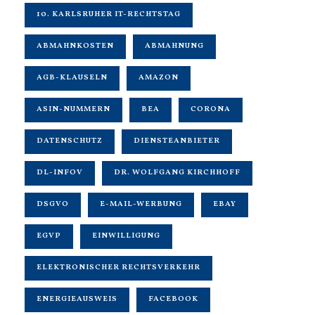
10. KARLSRUHER IT-RECHTSTAG
ABMAHNKOSTEN
ABMAHNUNG
AGB-KLAUSELN
AMAZON
ASIN-NUMMERN
BEA
CORONA
DATENSCHUTZ
DIENSTEANBIETER
DL-INFOV
DR. WOLFGANG KIRCHHOFF
DSGVO
E-MAIL-WERBUNG
EBAY
EGVP
EINWILLIGUNG
ELEKTRONISCHER RECHTSVERKEHR
ENERGIEAUSWEIS
FACEBOOK