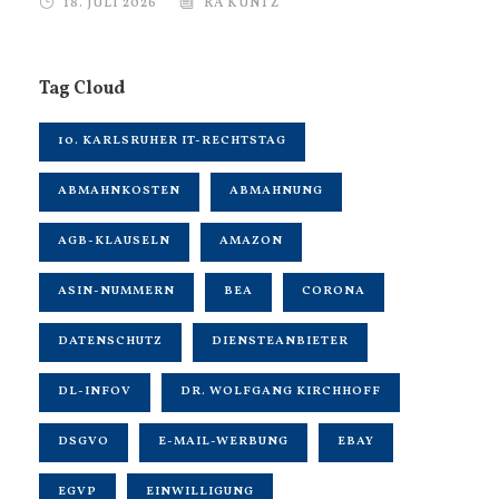
18. JULI 2026
RA KUNTZ
Tag Cloud
10. KARLSRUHER IT-RECHTSTAG
ABMAHNKOSTEN
ABMAHNUNG
AGB-KLAUSELN
AMAZON
ASIN-NUMMERN
BEA
CORONA
DATENSCHUTZ
DIENSTEANBIETER
DL-INFOV
DR. WOLFGANG KIRCHHOFF
DSGVO
E-MAIL-WERBUNG
EBAY
EGVP
EINWILLIGUNG