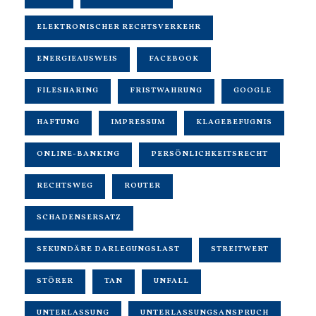
ELEKTRONISCHER RECHTSVERKEHR
ENERGIEAUSWEIS
FACEBOOK
FILESHARING
FRISTWAHRUNG
GOOGLE
HAFTUNG
IMPRESSUM
KLAGEBEFUGNIS
ONLINE-BANKING
PERSÖNLICHKEITSRECHT
RECHTSWEG
ROUTER
SCHADENSERSATZ
SEKUNDÄRE DARLEGUNGSLAST
STREITWERT
STÖRER
TAN
UNFALL
UNTERLASSUNG
UNTERLASSUNGSANSPRUCH