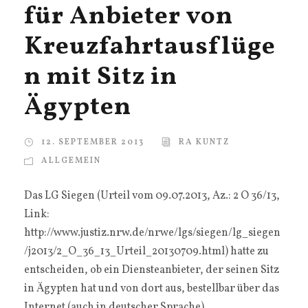
für Anbieter von
Kreuzfahrtausflüge
n mit Sitz in
Ägypten
12. SEPTEMBER 2013
RA KUNTZ
ALLGEMEIN
Das LG Siegen (Urteil vom 09.07.2013, Az.: 2 O 36/13,
Link:
http://www.justiz.nrw.de/nrwe/lgs/siegen/lg_siegen
/j2013/2_O_36_13_Urteil_20130709.html) hatte zu
entscheiden, ob ein Diensteanbieter, der seinen Sitz
in Ägypten hat und von dort aus, bestellbar über das
Internet (auch in deutscher Sprache),