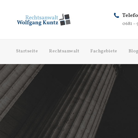
Telef
0681 – 
Startseite
Rechtsanwalt
Fachgebiete
Blo