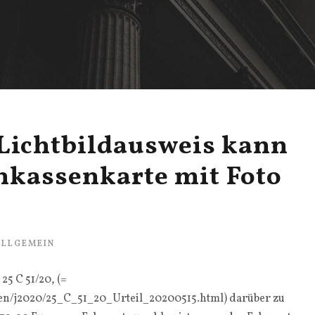
Lichtbildausweis kann
nkassenkarte mit Foto
ALLGEMEIN
25 C 51/20, (=
sen/j2020/25_C_51_20_Urteil_20200515.html) darüber zu