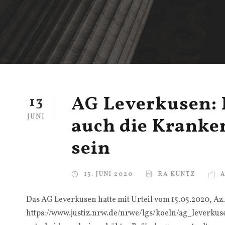
AG Leverkusen: 
13
JUNI
auch die Kranke
sein
13. JUNI 2020
RA KUNTZ
Das AG Leverkusen hatte mit Urteil vom 15.05.2020, Az. 
https://www.justiz.nrw.de/nrwe/lgs/koeln/ag_leverku