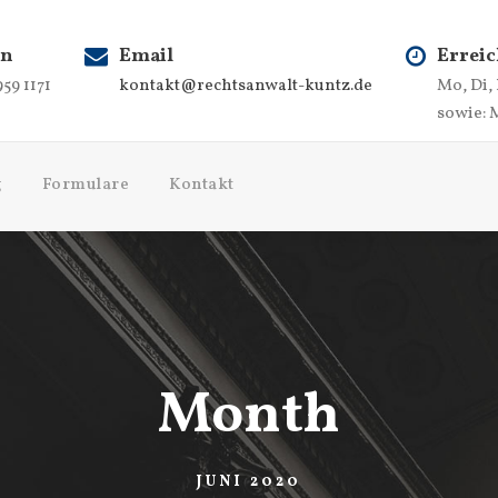
on
Email
Erreic
959 1171
kontakt@rechtsanwalt-kuntz.de
Mo, Di,
sowie: 
g
Formulare
Kontakt
Month
JUNI 2020