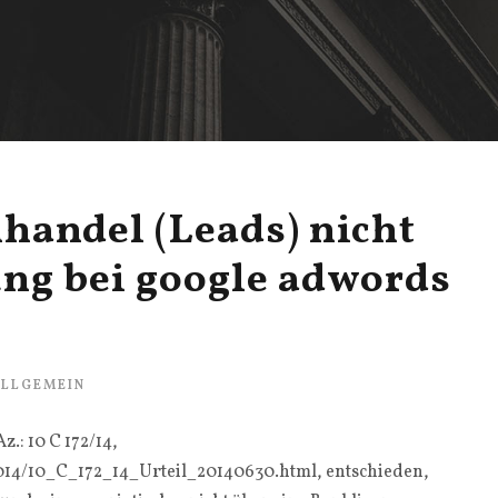
handel (Leads) nicht
ung bei google adwords
LLGEMEIN
.: 10 C 172/14,
014/10_C_172_14_Urteil_20140630.html, entschieden,