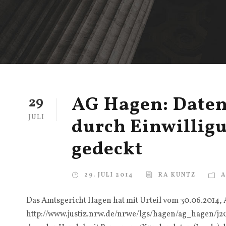
AG Hagen: Daten
29
JULI
durch Einwillig
gedeckt
29. JULI 2014
RA KUNTZ
A
Das Amtsgericht Hagen hat mit Urteil vom 30.06.2014, Az
http://www.justiz.nrw.de/nrwe/lgs/hagen/ag_hagen/j2