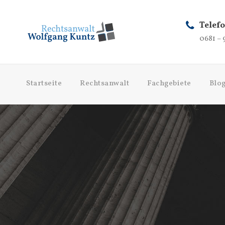
Telef
0681 – 
Startseite
Rechtsanwalt
Fachgebiete
Blo