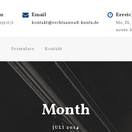
on
Email
Erreic
959 1171
kontakt@rechtsanwalt-kuntz.de
Mo, Di,
sowie: 
g
Formulare
Kontakt
Month
JULI 2014