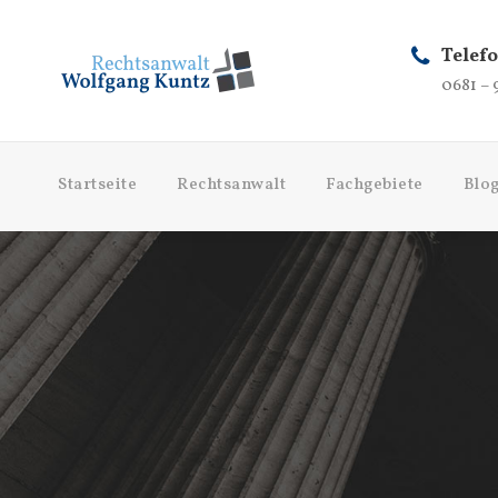
Telef
0681 – 
Startseite
Rechtsanwalt
Fachgebiete
Blo