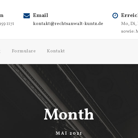
on
Email
Erreic
959 1171
kontakt@rechtsanwalt-kuntz.de
Mo, Di,
sowie: 
g
Formulare
Kontakt
Month
MAI 2021