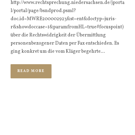
http://www.rechtsprechung.niedersachsen.de/jporta
l/portal/page/bsndprod.psml?
doc.id=MWRE200002923&st=ent&doctyp=juris-
r&showdoccase=1&paramfromHL=true#focuspoint)
über die Rechtswidrigkeit der Übermittlung
personenbezogener Daten per Fax entschieden. Es
ging konkret um die vom Kläger begehrte...
READ MORE